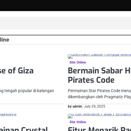
line
Slot Online
e of Giza
Bermain Sabar H
Pirates Code
g tengah popular di kalangan
Permainan Star Pirates Code merup
dikembangkan oleh Pragmatic Pla
by admin
July 29, 2025
Slot Online
ainan Crystal
Fitur Menarik P