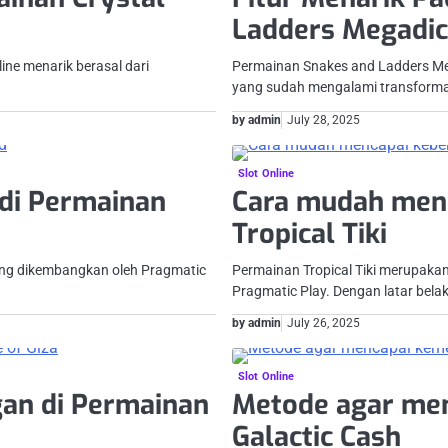
Ladders Megadi
ne menarik berasal dari
Permainan Snakes and Ladders Mega
yang sudah mengalami transforma
by admin
July 28, 2025
Slot Online
di Permainan
Cara mudah menc
Tropical Tiki
ang dikembangkan oleh Pragmatic
Permainan Tropical Tiki merupakan
Pragmatic Play. Dengan latar bela
by admin
July 26, 2025
Slot Online
an di Permainan
Metode agar me
Galactic Cash