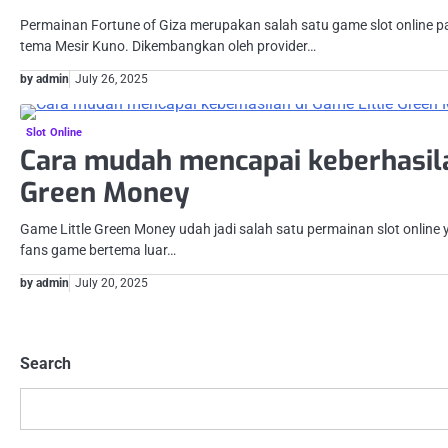
Permainan Fortune of Giza merupakan salah satu game slot online 
tema Mesir Kuno. Dikembangkan oleh provider…
by admin
July 26, 2025
Slot Online
Cara mudah mencapai keberhasila
Green Money
Game Little Green Money udah jadi salah satu permainan slot online 
fans game bertema luar…
by admin
July 20, 2025
Posts
pagination
Search