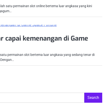
h satu permainan slot online bertema luar angkasa yang kini
ngagum…
ar capai kemenangan di Game
satu permainan slot bertema luar angkasa yang sedang tenar di
. Dengan…
Search